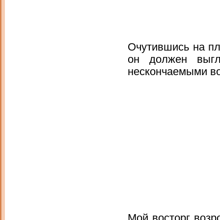
Очутившись на пл
он должен выг
нескончаемыми вол
Мой восторг возр