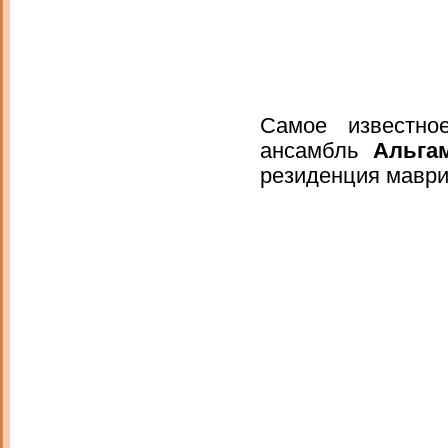
Самое известно
ансамбль
Альга
резиденция маври