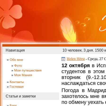
Навигация
10 человек. 3 дня. 1500 км
Helen Hёrst
- Среда, 27 
Обо мне
12 октября
в Исп
Фото
Мои путешествия
студентов в этом
Моя Мания
вторник (9.-12
Контакты
наслаждаться св
Гостевая
Погода в Мадрид
захотелось мне в
Статьи и заметки
по обмену уехать
Блог