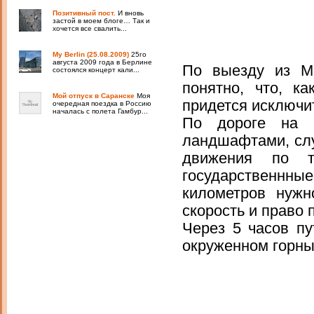
Позитивный пост.
И вновь
застой в моем блоге… Так и
хочется все свалить...
My Berlin (25.08.2009)
25го
августа 2009 года в Берлине
По выезду из Ма
состоялся концерт кали...
понятно, что, к
Мой отпуск в Саранске
Моя
придется исключи
очередная поездка в Россию
началась с полета Гамбур...
По дороге на 
ландшафтами, слу
движения по т
государственнны
километров нужн
скорость и право 
Через 5 часов п
окруженном горн