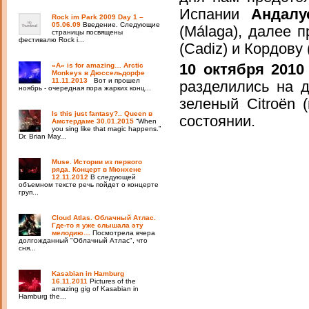
Испании
Андалу
Rock im Park 2009 Day 1 –
05.06.09
Введение. Следующие
(Málaga), далее 
страницы посвящены
фестивалю Rock i...
(Cadiz) и Кордову 
«A» is for amazing… Arctic
10 октября 2010
Monkeys в Дюссельдорфе
11.11.2013
Вот и прошел
разделились на 
ноябрь - очередная пора жарких конц...
зеленый Citroёn 
Is this just fantasy?.. Queen в
состоянии.
Амстердаме 30.01.2015
“When
you sing like that magic happens.”
Dr. Brian May...
Muse. Истории из первого
ряда. Концерт в Мюнхене
12.11.2012
В следующей
объемном тексте речь пойдет о концерте
груп...
Cloud Atlas. Облачный Атлас.
Где-то я уже слышала эту
мелодию…
Посмотрела вчера
долгожданный "Облачный Атлас", что
сня...
Kasabian in Hamburg
16.11.2011
Pictures of the
amazing gig of Kasabian in
Hamburg the...