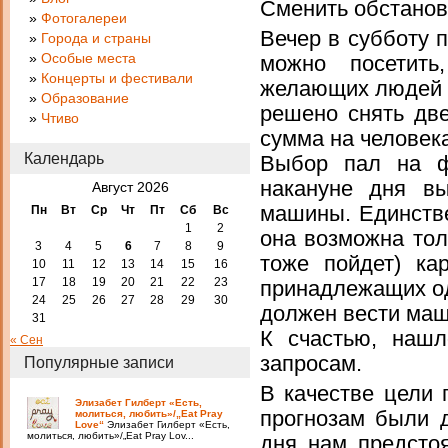
Сменить обстановк
Фотогалереи
Вечер в субботу 
Города и страны
Особые места
можно посетить
Концерты и фестивали
желающих людей и
Образование
решено снять две
Чтиво
сумма на человек
Календарь
Выбор пал на
накануне дня в
Август 2026
машины. Единстве
Пн
Вт
Ср
Чт
Пт
Сб
Вс
1
2
она возможна тол
3
4
5
6
7
8
9
тоже пойдет) ка
10
11
12
13
14
15
16
17
18
19
20
21
22
23
принадлежащих од
24
25
26
27
28
29
30
должен вести маши
31
К счастью, нашл
« Сен
запросам.
Популярные записи
В качестве цели 
Элизабет Гилберт «Есть,
прогнозам были 
молиться, любить»/„Eat Pray
Love“
Элизабет Гилберт «Есть,
молиться, любить»/„Eat Pray Lov...
дня нам предстоя