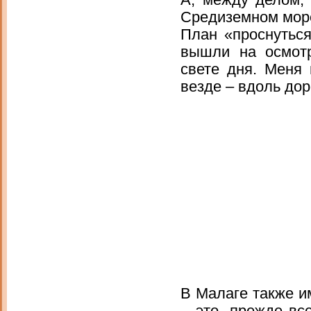
А, между делом, 
Средиземном море
План «проснуться
вышли на осмотр
свете дня. Меня 
везде – вдоль доро
В Малаге также и