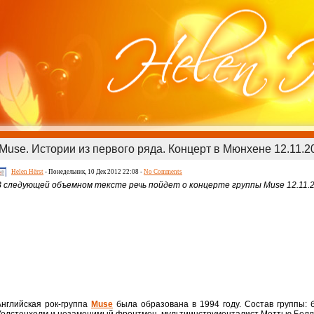
Muse. Истории из первого ряда. Концерт в Мюнхене 12.11.2
Helen Hёrst
- Понедельник, 10 Дек 2012 22:08 -
No Comments
В следующей объемном тексте речь пойдет о концерте группы Muse 12.11.201
Английская рок-группа
Muse
была образована в 1994 году. Состав группы: 