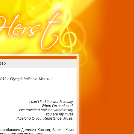
012
2 в Olympiahalle в г. Мюнхен.
I can’t find the words to say,
When I’m confused,
I’ve travelled half the world to say,
You are my muse
(I belong to you. Resistance. Muse)
барабанщик Доминик Ховард, басист Крис