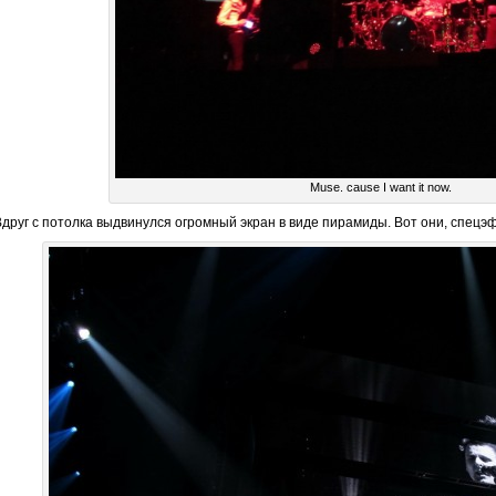
Muse. cause I want it now.
Вдруг с потолка выдвинулся огромный экран в виде пирамиды. Вот они, спец