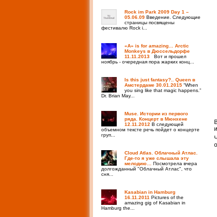
Rock im Park 2009 Day 1 –
05.06.09
Введение. Следующие
страницы посвящены
фестивалю Rock i...
«A» is for amazing… Arctic
Monkeys в Дюссельдорфе
11.11.2013
Вот и прошел
ноябрь - очередная пора жарких конц...
Is this just fantasy?.. Queen в
Амстердаме 30.01.2015
“When
you sing like that magic happens.”
Dr. Brian May...
Muse. Истории из первого
ряда. Концерт в Мюнхене
12.11.2012
В следующей
объемном тексте речь пойдет о концерте
груп...
Cloud Atlas. Облачный Атлас.
Где-то я уже слышала эту
мелодию…
Посмотрела вчера
долгожданный "Облачный Атлас", что
сня...
Kasabian in Hamburg
16.11.2011
Pictures of the
amazing gig of Kasabian in
Hamburg the...