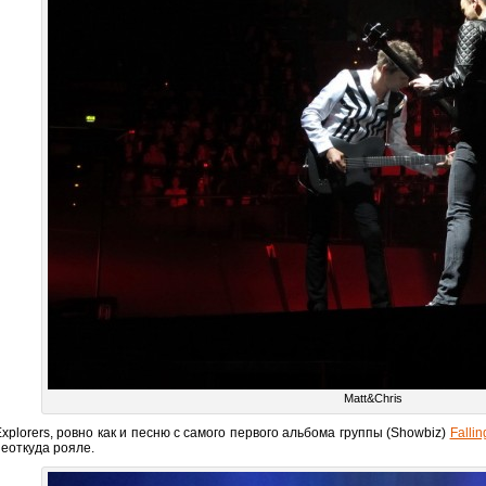
Matt&Chris
Explorers, ровно как и песню с самого первого альбома группы (Showbiz)
Falli
неоткуда рояле.