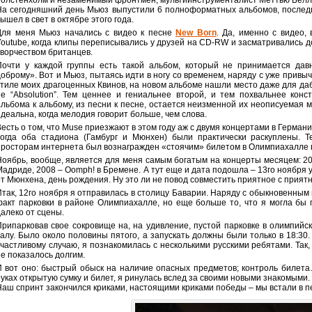
Уолстенхолм и незаменимый фронтмен, мультиинструменталист Меттью Белла
На сегодняшний день Мьюз выпустили 6 полноформатных альбомов, послед
ышел в свет в октябре этого года.
Для меня Мьюз начались с видео к песне
New Born
. Да, именно с видео,
Youtube, когда клипы переписывались у друзей на CD-RW и засматривались до
творчеством британцев.
Почти у каждой группы есть такой альбом, который не принимается да
доброму». Вот и Мьюз, пытаясь идти в ногу со временем, наряду с уже при
стиле моих драгоценных Квинов, на новом альбоме нашли место даже для дабс
не “Absolution”. Тем ценнее и гениальнее второй, и тем похвальнее кон
альбома к альбому, из песни к песне, остается неизменной их неописуемая м
идеальна, когда мелодия говорит больше, чем слова.
Весть о том, что Muse приезжают в этом году аж с двумя концертами в Германи
тогда оба стадиона (Гамбург и Мюнхен) были практически раскуплены. Т
просторам интернета был вознагражден «стоячим» билетом в Олимпиахалле 
Ноябрь, вообще, является для меня самым богатым на концерты месяцем: 2
Мадриде, 2008 – Oomph! в Бремене. А тут еще и дата подошла – 13го ноября 
от Мюнхена, день рождения. Ну это ли не повод совместить приятное с прия
Итак, 12го ноября я отправилась в столицу Баварии. Наряду с обыкновенны
факт парковки в районе Олимпиахалле, но еще больше то, что я могла бы 
далеко от сцены.
Припарковав свое сокровище на, на удивление, пустой парковке в олимпийс
залу. Было около половины пятого, а запускать должны были только в 18:30.
счастливому случаю, я познакомилась с несколькими русскими ребятами. Так
не показалось долгим.
И вот оно: быстрый обыск на наличие опасных предметов; контроль билета
руках открытую сумку и билет, я ринулась вслед за своими новыми знакомыми.
Наш спринт закончился криками, настоящими криками победы – мы встали в п