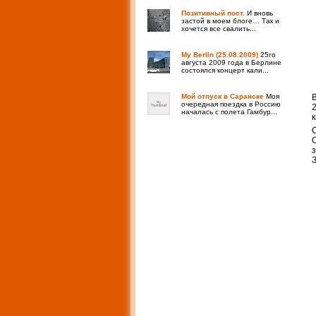
Позитивный пост.
И вновь
застой в моем блоге… Так и
хочется все свалить...
My Berlin (25.08.2009)
25го
августа 2009 года в Берлине
состоялся концерт кали...
Мой отпуск в Саранске
Моя
очередная поездка в Россию
началась с полета Гамбур...
к
з