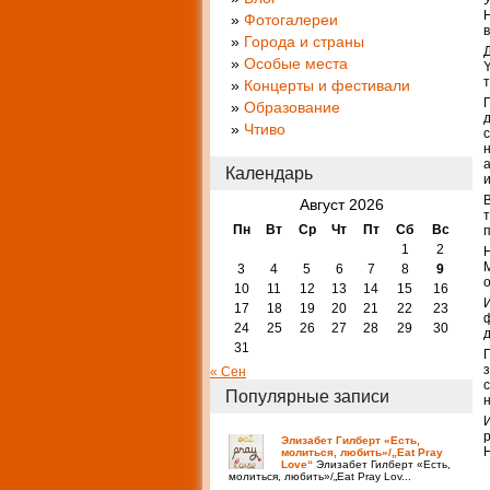
Фотогалереи
в
Города и страны
Особые места
Концерты и фестивали
Образование
Чтиво
Календарь
Август 2026
Пн
Вт
Ср
Чт
Пт
Сб
Вс
1
2
3
4
5
6
7
8
9
10
11
12
13
14
15
16
17
18
19
20
21
22
23
24
25
26
27
28
29
30
31
« Сен
Популярные записи
Элизабет Гилберт «Есть,
молиться, любить»/„Eat Pray
Love“
Элизабет Гилберт «Есть,
молиться, любить»/„Eat Pray Lov...