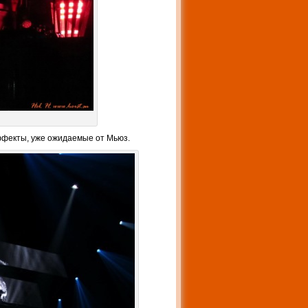
эффекты, уже ожидаемые от Мьюз.