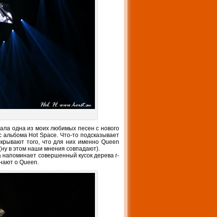
вала одна из моих любимых песен с нового
 альбома Hot Space. Что-то подсказывает
крывают того, что для них именно Queen
ну в этом наши мнения совпадают).
а напоминает совершенный кусок дерева г-
нают о Queen.