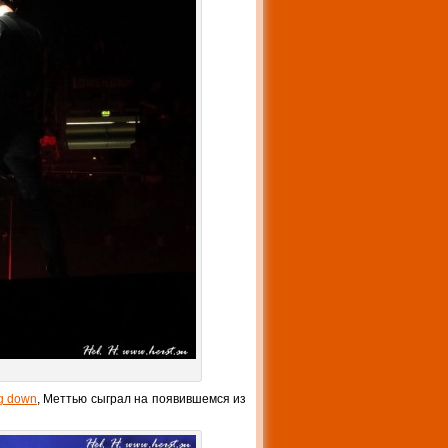
ng down
, Меттью сыграл на появившемся из