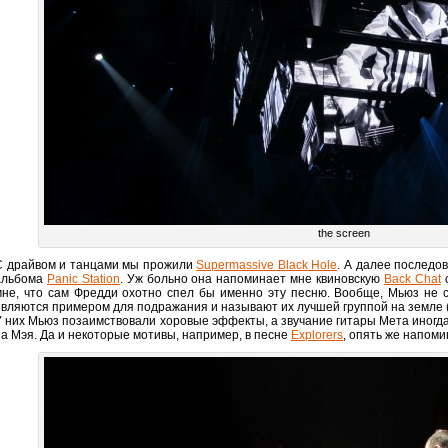
the screen
С драйвом и танцами мы прожили
Supermassive Black Hole
. А далее последо
альбома
Panic Station
. Уж больно она напоминает мне квиновскую
Back Chat
с
мне, что сам Фредди охотно спел бы именно эту песню. Вообще, Мьюз не с
являются примером для подражания и называют их лучшей группой на земле (
У них Мьюз позаимствовали хоровые эффекты, а звучание гитары Мета иногд
на Мэя. Да и некоторые мотивы, например, в песне
Explorers
, опять же напоми