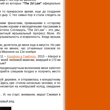
ми с тех пор не менялся.
ний из которых
“The 2d Law”
официально
 в то прекрасное время, еще до создания
 дыр. С тех самых пор я стала следить за
вними фанатами, привыкшими к «старому
вычными хорами и мелодичными пассажами в
тепа. Соглашусь, “The 2d Law” – это, увы,
стантный музыкальный прогресс Muse. Из
узыкальность и искренность. Когда музыка
ю, долетела до меня еще в августе. Но уже
ем не менее, час отчаянных поисков по
в Мюнхене на 12е ноября.
011 –
Kasabian в Гамбурге
, 2010 – Interpol в
у моей любимой мамочки, живущей в 170 км
тным?
м предконцертным волнением меня заботил
прийти слишком поздно и получить место
кой деревне, я отправилась к концертному
 Здесь уже стояли несколько человек, и по
, несмотря на ноябрьский холод, ожидание
… И, на старт, внимание, марш! Сжимая в
ервый ряд.