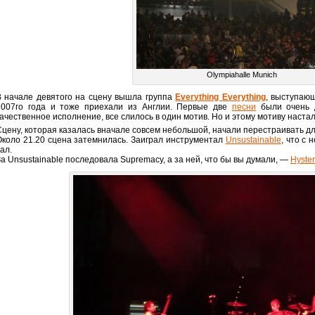
Olympiahalle Munich
В начале девятого на сцену вышла группа
Everything Everything
, выступающ
2007го года и тоже приехали из Англии. Первые две
песни
были очень 
ачественное исполнение, все слилось в один мотив. Но и этому мотиву настал 
Сцену, которая казалась вначале совсем небольшой, начали перестраивать д
Около 21.20 сцена затемнилась. Заиграл инструментал
Unsustainable
, что с
ал.
За Unsustainable последовала Supremacy, а за ней, что бы вы думали, —
Hyster