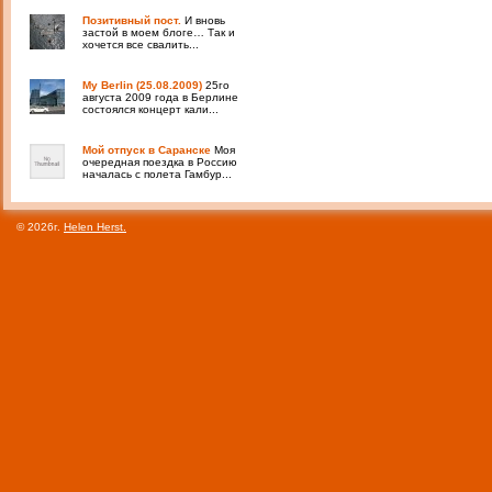
Позитивный пост.
И вновь
застой в моем блоге… Так и
хочется все свалить...
My Berlin (25.08.2009)
25го
августа 2009 года в Берлине
состоялся концерт кали...
Мой отпуск в Саранске
Моя
очередная поездка в Россию
началась с полета Гамбур...
© 2026г.
Helen Herst.