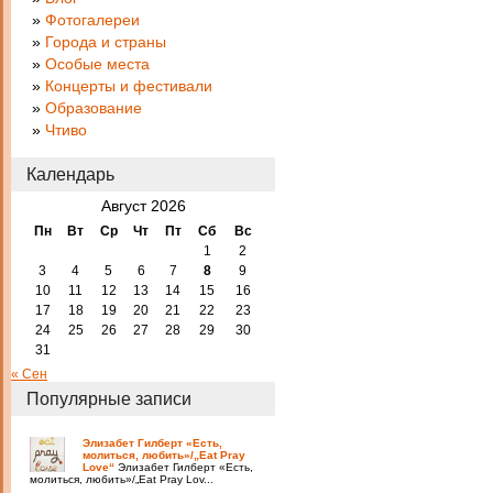
Фотогалереи
Города и страны
Особые места
Концерты и фестивали
Образование
Чтиво
Календарь
Август 2026
Пн
Вт
Ср
Чт
Пт
Сб
Вс
1
2
3
4
5
6
7
8
9
10
11
12
13
14
15
16
17
18
19
20
21
22
23
24
25
26
27
28
29
30
31
« Сен
Популярные записи
Элизабет Гилберт «Есть,
молиться, любить»/„Eat Pray
Love“
Элизабет Гилберт «Есть,
молиться, любить»/„Eat Pray Lov...