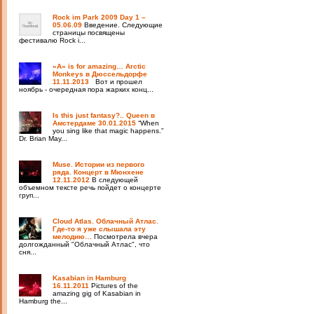
Rock im Park 2009 Day 1 –
05.06.09
Введение. Следующие
страницы посвящены
фестивалю Rock i...
«A» is for amazing… Arctic
Monkeys в Дюссельдорфе
11.11.2013
Вот и прошел
ноябрь - очередная пора жарких конц...
Is this just fantasy?.. Queen в
Амстердаме 30.01.2015
“When
you sing like that magic happens.”
Dr. Brian May...
Muse. Истории из первого
ряда. Концерт в Мюнхене
12.11.2012
В следующей
объемном тексте речь пойдет о концерте
груп...
Cloud Atlas. Облачный Атлас.
Где-то я уже слышала эту
мелодию…
Посмотрела вчера
долгожданный "Облачный Атлас", что
сня...
Kasabian in Hamburg
16.11.2011
Pictures of the
amazing gig of Kasabian in
Hamburg the...